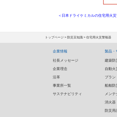
＜日本ドライケミカルの住宅用火災
トップページ
>
防災豆知識
> 住宅用火災警報器
企業情報
製品・
社長メッセージ
建築防
企業理念
自動火
沿革
プラン
事業所一覧
船舶防
サステナビリティ
メンテ
消火器
防災用