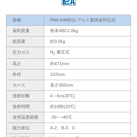
器種
PAN-6AWE(I) アルミ製掛金対応品
薬剤質量
粉末ABC2.0kg
総質量
約3.0kg
N
蓄圧式
圧力ガス
2
高さ
約471mm
外径
102mm
ホース
長さ350mm
放射距離
4～6m(20℃)
放射時間
約18秒(20℃)
使用温度範囲
‐30～+40℃
能力単位
A‐2、B‐3、C