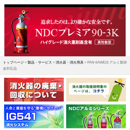
トップページ
>
製品・サービス
>
消火器・消火用具
> PAN-6AWE(I) アルミ製掛
金対応品