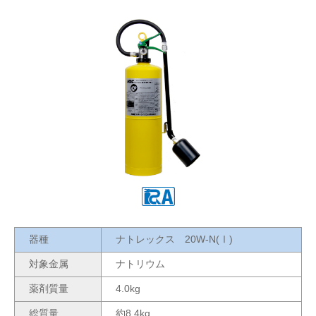
器種
ナトレックス 20W-N(Ⅰ)
対象金属
ナトリウム
薬剤質量
4.0kg
総質量
約8.4kg