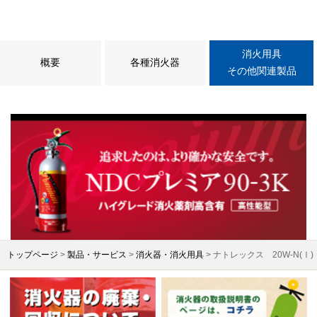
消火用具
概要
各種消火器
その他関連製品
トップページ
>
製品・サービス
>
消火器・消火用具
> ナトレックス 20W-N(Ⅰ)